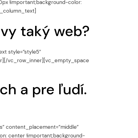
px !important;background-color:
c_column_text]
 vy taký web?
t style=”style5″
er][/vc_row_inner][vc_empty_space
h a pre ľudí.
yes” content_placement=”middle”
on: center !important;background-