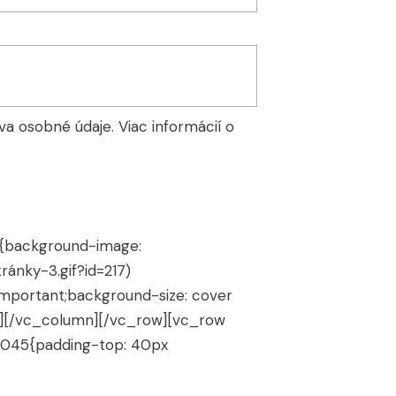
a osobné údaje. Viac informácií o
8{background-image:
ánky-3.gif?id=217)
important;background-size: cover
r][/vc_column][/vc_row][vc_row
4045{padding-top: 40px