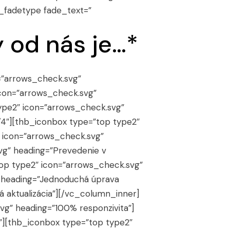
b_fadetype fade_text=”
 od nás je…*
=”arrows_check.svg”
icon=”arrows_check.svg”
ype2″ icon=”arrows_check.svg”
/4″][thb_iconbox type=”top type2″
 icon=”arrows_check.svg”
vg” heading=”Prevedenie v
op type2″ icon=”arrows_check.svg”
” heading=”Jednoduchá úprava
 aktualizácia”][/vc_column_inner]
vg” heading=”100% responzivita”]
”][thb_iconbox type=”top type2″