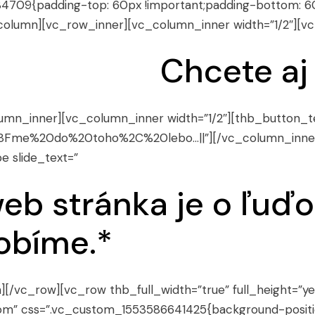
4709{padding-top: 60px !important;padding-bottom: 60
_column][vc_row_inner][vc_column_inner width=”1/2″][v
Chcete aj
mn_inner][vc_column_inner width=”1/2″][thb_button_tex
%C4%8Fme%20do%20toho%2C%20lebo…||”][/vc_column_inn
e slide_text=”
eb stránka je o ľuďoc
robíme.*
mn][/vc_row][vc_row thb_full_width=”true” full_height=”
tom” css=”.vc_custom_1553586641425{background-positi