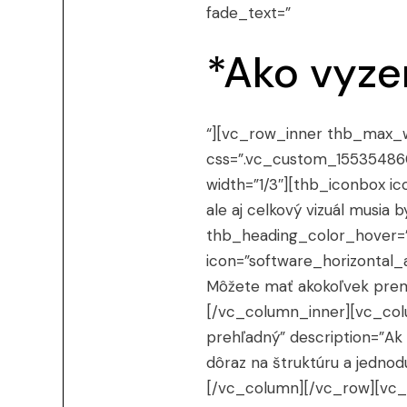
fade_text=”
*Ako vyze
“][vc_row_inner thb_max_
css=”.vc_custom_155354860
width=”1/3″][thb_iconbox i
ale aj celkový vizuál musia 
thb_heading_color_hover=”
icon=”software_horizontal_
Môžete mať akokoľvek premak
[/vc_column_inner][vc_colu
prehľadný” description=”Ak 
dôraz na štruktúru a jedno
[/vc_column][/vc_row][vc_r