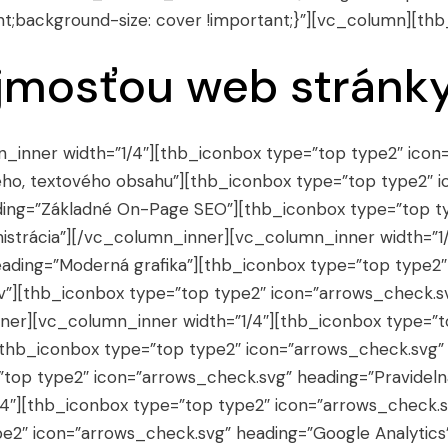
nt;background-size: cover !important;}”][vc_column][th
mosťou web stránky
_inner width=”1/4″][thb_iconbox type=”top type2″ icon
ho, textového obsahu”][thb_iconbox type=”top type2″ 
ding=”Základné On-Page SEO”][thb_iconbox type=”top t
strácia”][/vc_column_inner][vc_column_inner width=”1
ading=”Moderná grafika”][thb_iconbox type=”top type2″
v”][thb_iconbox type=”top type2″ icon=”arrows_check.s
ner][vc_column_inner width=”1/4″][thb_iconbox type=”t
[thb_iconbox type=”top type2″ icon=”arrows_check.svg
”top type2″ icon=”arrows_check.svg” heading=”Pravidelná
4″][thb_iconbox type=”top type2″ icon=”arrows_check.s
e2″ icon=”arrows_check.svg” heading=”Google Analytics