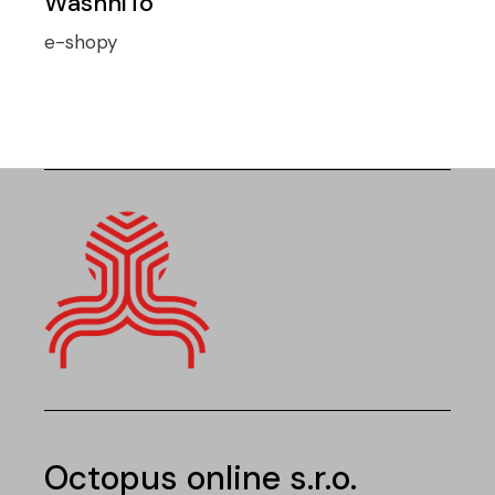
WashniTo
e-shopy
Octopus online s.r.o.