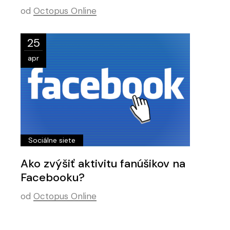
od
Octopus Online
25
apr
Sociálne siete
Ako zvýšiť aktivitu fanúšikov na
Facebooku?
od
Octopus Online