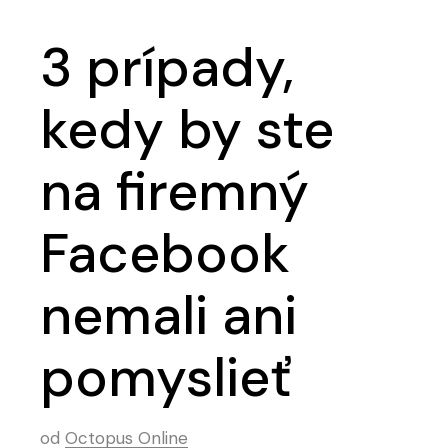
3 prípady,
kedy by ste
na firemný
Facebook
nemali ani
pomyslieť
od
Octopus Online