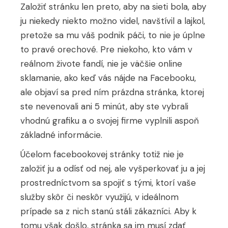
Založiť stránku len preto, aby na sieti bola, aby
ju niekedy niekto možno videl, navštívil a lajkol,
pretože sa mu váš podnik páči, to nie je úplne
to pravé orechové. Pre niekoho, kto vám v
reálnom živote fandí, nie je väčšie online
sklamanie, ako keď vás nájde na Facebooku,
ale objaví sa pred ním prázdna stránka, ktorej
ste nevenovali ani 5 minút, aby ste vybrali
vhodnú grafiku a o svojej firme vyplnili aspoň
základné informácie.
Účelom facebookovej stránky totiž nie je
založiť ju a odísť od nej, ale vyšperkovať ju a jej
prostredníctvom sa spojiť s tými, ktorí vaše
služby skôr či neskôr využijú, v ideálnom
prípade sa z nich stanú stáli zákazníci. Aby k
tomu však došlo, stránka sa im musí zdať