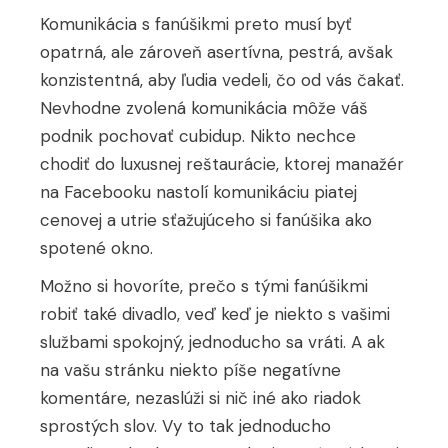
Komunikácia s fanúšikmi preto musí byť
opatrná, ale zároveň asertívna, pestrá, avšak
konzistentná, aby ľudia vedeli, čo od vás čakať.
Nevhodne zvolená komunikácia môže váš
podnik pochovať cubidup. Nikto nechce
chodiť do luxusnej reštaurácie, ktorej manažér
na Facebooku nastolí komunikáciu piatej
cenovej a utrie sťažujúceho si fanúšika ako
spotené okno.
Možno si hovoríte, prečo s tými fanúšikmi
robiť také divadlo, veď keď je niekto s vašimi
službami spokojný, jednoducho sa vráti. A ak
na vašu stránku niekto píše negatívne
komentáre, nezaslúži si nič iné ako riadok
sprostých slov. Vy to tak jednoducho