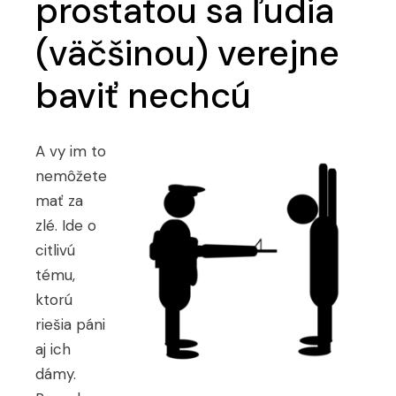
prostatou sa ľudia
(väčšinou) verejne
baviť nechcú
A vy im to
nemôžete
mať za
zlé. Ide o
citlivú
tému,
ktorú
riešia páni
aj ich
dámy.