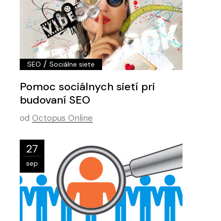
/
SEO
Sociálne siete
Pomoc sociálnych sietí pri
budovaní SEO
od
Octopus Online
27
sep