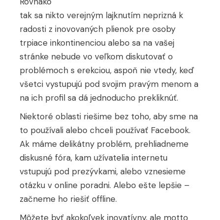
Rovnako
tak sa nikto verejným lajknutím neprizná k
radosti z inovovaných plienok pre osoby
trpiace inkontinenciou alebo sa na vašej
stránke nebude vo veľkom diskutovať o
problémoch s erekciou, aspoň nie vtedy, keď
všetci vystupujú pod svojim pravým menom a
na ich profil sa dá jednoducho prekliknúť.
Niektoré oblasti riešime bez toho, aby sme na
to používali alebo chceli používať Facebook.
Ak máme delikátny problém, prehliadneme
diskusné fóra, kam užívatelia internetu
vstupujú pod prezývkami, alebo vznesieme
otázku v online poradni. Alebo ešte lepšie –
začneme ho riešiť offline.
Môžete byť akokoľvek inovatívny, ale motto